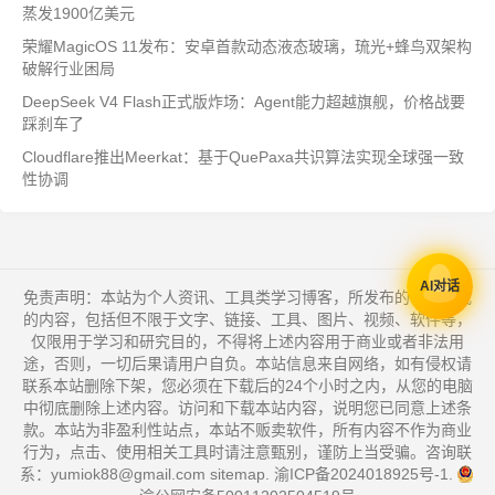
蒸发1900亿美元
荣耀MagicOS 11发布：安卓首款动态液态玻璃，琉光+蜂鸟双架构
破解行业困局
DeepSeek V4 Flash正式版炸场：Agent能力超越旗舰，价格战要
踩刹车了
Cloudflare推出Meerkat：基于QuePaxa共识算法实现全球强一致
性协调
AI对话
免责声明：本站为个人资讯、工具类学习博客，所发布的一切形式
的内容，包括但不限于文字、链接、工具、图片、视频、软件等，
仅限用于学习和研究目的，不得将上述内容用于商业或者非法用
途，否则，一切后果请用户自负。本站信息来自网络，如有侵权请
联系本站删除下架，您必须在下载后的24个小时之内，从您的电脑
中彻底删除上述内容。访问和下载本站内容，说明您已同意上述条
款。本站为非盈利性站点，本站不贩卖软件，所有内容不作为商业
行为，点击、使用相关工具时请注意甄别，谨防上当受骗。咨询联
系：yumiok88@gmail.com
sitemap
.
渝ICP备2024018925号-1
.