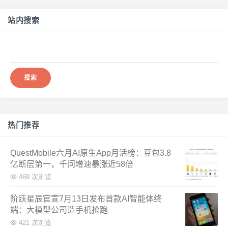
站内搜索
搜
索：
热门推荐
QuestMobile六月AI原生App月活榜：豆包3.8
亿断层第一，千问增速暴涨近58倍
469 次浏览
阶跃星辰官宣7月13日发布首款AI智能体终
端：大模型公司造手机抢跑
421 次浏览