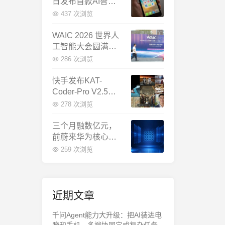
日发布首款AI智能
体终端：大模型公
437 次浏览
司造手机抢跑
WAIC 2026 世界人
工智能大会圆满闭
幕：多项重磅成果
286 次浏览
发布，上海成为全
球AI合作新中心
快手发布KAT-
Coder-Pro V2.5：
首个能端到端跑通
278 次浏览
完整工程的国产AI
编程模型
三个月融数亿元，
前蔚来华为核心成
员联手创立日冕开
259 次浏览
物，押注具身世界
模型
近期文章
千问Agent能力大升级：把AI装进电