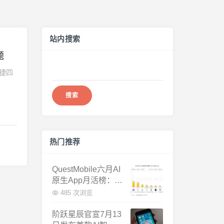
站内搜索
题
搜
凯捷四
索：
热门推荐
QuestMobile六月AI
原生App月活榜：豆
包3.8亿断层第一，
485 次浏览
千问增速暴涨近58
倍
阶跃星辰官宣7月13