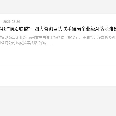
2026-02-24
AI组建"前沿联盟"：四大咨询巨头联手破局企业级AI落地难
智能领军企业OpenAI宣布与波士顿咨询（BCG）、麦肯锡、埃森哲及
咨询公司达成多年战略合作， ...