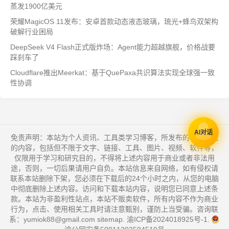
蒸发1900亿美元
荣耀MagicOS 11发布：安卓首款动态液态玻璃，琉光+蜂鸟双架构
破解行业困局
DeepSeek V4 Flash正式版炸场：Agent能力超越旗舰，价格战要
踩刹车了
Cloudflare推出Meerkat：基于QuePaxa共识算法实现全球强一致
性协调
AI对话
免责声明：本站为个人资讯、工具类学习博客，所发布的一切形式
的内容，包括但不限于文字、链接、工具、图片、视频、软件等，
仅限用于学习和研究目的，不得将上述内容用于商业或者非法用
途，否则，一切后果请用户自负。本站信息来自网络，如有侵权请
联系本站删除下架，您必须在下载后的24个小时之内，从您的电脑
中彻底删除上述内容。访问和下载本站内容，说明您已同意上述条
款。本站为非盈利性站点，本站不贩卖软件，所有内容不作为商业
行为，点击、使用相关工具时请注意甄别，谨防上当受骗。咨询联
系：yumiok88@gmail.com
sitemap
.
渝ICP备2024018925号-1
.