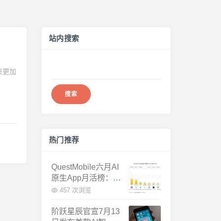
站内搜索
搜
来更加
索：
热门推荐
QuestMobile六月AI
原生App月活榜：豆
包3.8亿断层第一，
457 次浏览
千问增速暴涨近58
倍
阶跃星辰官宣7月13