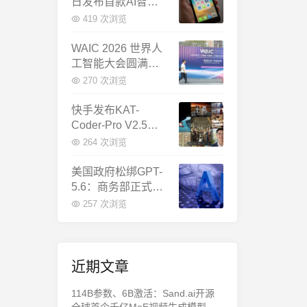
日发布首款AI智能
体终端：大模型公
419 次浏览
司造手机抢跑
WAIC 2026 世界人
工智能大会圆满闭
幕：多项重磅成果
270 次浏览
发布，上海成为全
球AI合作新中心
快手发布KAT-
Coder-Pro V2.5：
首个能端到端跑通
264 次浏览
完整工程的国产AI
编程模型
美国政府松绑GPT-
5.6：商务部正式放
行，OpenAI本周全
257 次浏览
面推出
近期文章
114B参数、6B激活：Sand.ai开源