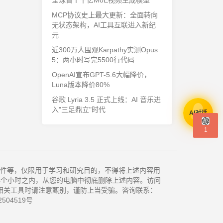
全球首个千亿MoE视频生成模型
MCP协议史上最大更新：全面转向
无状态架构，AI工具互联进入新纪
元
近300万人围观Karpathy实测Opus
5：两小时写完5500行代码
OpenAI宣布GPT-5.6大幅降价，
Luna版本降价80%
谷歌 Lyria 3.5 正式上线：AI 音乐进
入"三足鼎立"时代
AI对话
1
件等，仅限用于学习和研究目的，不得将上述内容用
4个小时之内，从您的电脑中彻底删除上述内容。访问
相关工具时请注意甄别，谨防上当受骗。咨询联系：
504519号