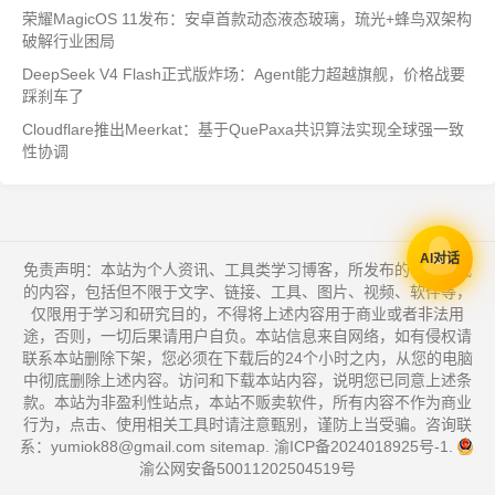
荣耀MagicOS 11发布：安卓首款动态液态玻璃，琉光+蜂鸟双架构
破解行业困局
DeepSeek V4 Flash正式版炸场：Agent能力超越旗舰，价格战要
踩刹车了
Cloudflare推出Meerkat：基于QuePaxa共识算法实现全球强一致
性协调
AI对话
免责声明：本站为个人资讯、工具类学习博客，所发布的一切形式
的内容，包括但不限于文字、链接、工具、图片、视频、软件等，
仅限用于学习和研究目的，不得将上述内容用于商业或者非法用
途，否则，一切后果请用户自负。本站信息来自网络，如有侵权请
联系本站删除下架，您必须在下载后的24个小时之内，从您的电脑
中彻底删除上述内容。访问和下载本站内容，说明您已同意上述条
款。本站为非盈利性站点，本站不贩卖软件，所有内容不作为商业
行为，点击、使用相关工具时请注意甄别，谨防上当受骗。咨询联
系：yumiok88@gmail.com
sitemap
.
渝ICP备2024018925号-1
.
渝公网安备50011202504519号