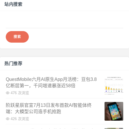
站内搜索
搜
索：
热门推荐
QuestMobile六月AI原生App月活榜：豆包3.8
亿断层第一，千问增速暴涨近58倍
476 次浏览
阶跃星辰官宣7月13日发布首款AI智能体终
端：大模型公司造手机抢跑
426 次浏览