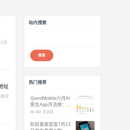
站内搜索
搜
1亿
索：
热门推荐
地址
体和企
QuestMobile六月AI
原生App月活榜：豆
包3.8亿断层第一，
482 次浏览
千问增速暴涨近58
倍
阶跃星辰官宣7月13