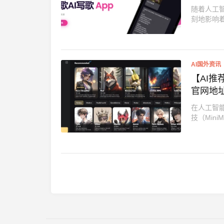
随着人工
刻地影响着
AI国外资讯
【AI推
官网地
在人工智
技（MiniM