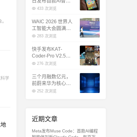
日发布首款AI智能
体终端：大模型公
433 次浏览
司造手机抢跑
象。
WAIC 2026 世界人
工智能大会圆满闭
幕：多项重磅成果
283 次浏览
发布，上海成为全
球AI合作新中心
快手发布KAT-
Coder-Pro V2.5：
首个能端到端跑通
276 次浏览
完整工程的国产AI
编程模型
三个月融数亿元，
究科学
前蔚来华为核心成
员联手创立日冕开
252 次浏览
物，押注具身世界
模型
近期文章
载地
Meta发布Muse Code：首款AI编程