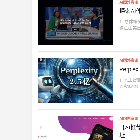
AI国外资讯
探索AI
1. 总体
这位由美国加州
AI国外资讯
Perp
在人工智能
家Aravind
AI国内资讯
【AI推
址