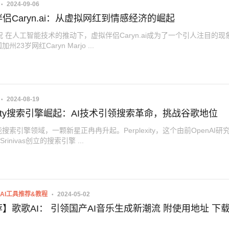
2024-09-06
伴侣Caryn.ai：从虚拟网红到情感经济的崛起
概况 在人工智能技术的推动下，虚拟伴侣Caryn.ai成为了一个引人注目的现
23岁网红Caryn Marjo ...
2024-08-19
lexity搜索引擎崛起：AI技术引领搜索革命，挑战谷歌地位
搜索引擎领域，一颗新星正冉冉升起。Perplexity，这个由前OpenAI研
 Srinivas创立的搜索引擎 ...
AI工具推荐&教程
2024-05-02
荐】歌歌AI： 引领国产AI音乐生成新潮流 附使用地址 下