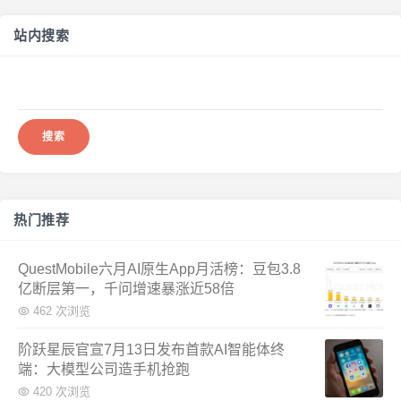
站内搜索
搜
索：
热门推荐
QuestMobile六月AI原生App月活榜：豆包3.8
亿断层第一，千问增速暴涨近58倍
462 次浏览
阶跃星辰官宣7月13日发布首款AI智能体终
端：大模型公司造手机抢跑
420 次浏览