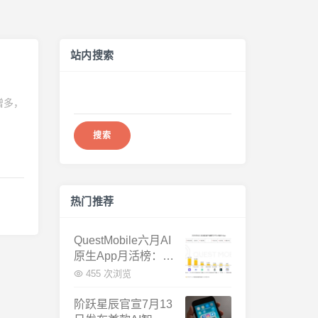
站内搜索
搜
增多，
索：
热门推荐
QuestMobile六月AI
原生App月活榜：豆
包3.8亿断层第一，
455 次浏览
千问增速暴涨近58
倍
阶跃星辰官宣7月13