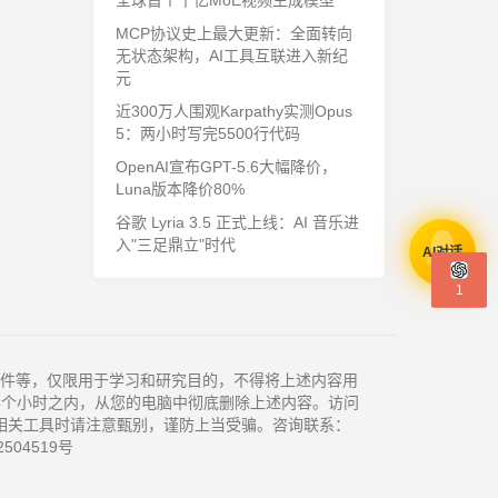
全球首个千亿MoE视频生成模型
MCP协议史上最大更新：全面转向
无状态架构，AI工具互联进入新纪
元
近300万人围观Karpathy实测Opus
5：两小时写完5500行代码
OpenAI宣布GPT-5.6大幅降价，
Luna版本降价80%
谷歌 Lyria 3.5 正式上线：AI 音乐进
入"三足鼎立"时代
AI对话
1
件等，仅限用于学习和研究目的，不得将上述内容用
4个小时之内，从您的电脑中彻底删除上述内容。访问
相关工具时请注意甄别，谨防上当受骗。咨询联系：
504519号