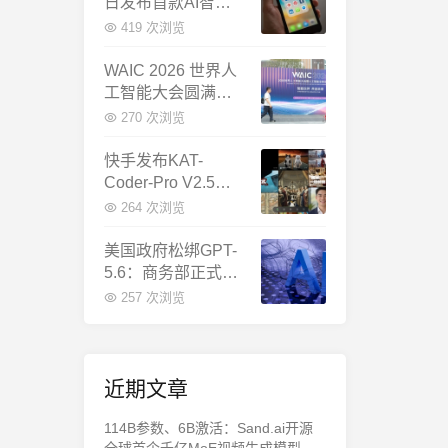
日发布首款AI智能
体终端：大模型公
419 次浏览
司造手机抢跑
WAIC 2026 世界人
工智能大会圆满闭
幕：多项重磅成果
270 次浏览
发布，上海成为全
球AI合作新中心
快手发布KAT-
Coder-Pro V2.5：
首个能端到端跑通
264 次浏览
完整工程的国产AI
编程模型
美国政府松绑GPT-
5.6：商务部正式放
行，OpenAI本周全
257 次浏览
面推出
近期文章
114B参数、6B激活：Sand.ai开源