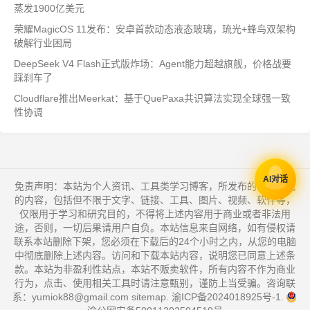
蒸发1900亿美元
荣耀MagicOS 11发布：安卓首款动态液态玻璃，琉光+蜂鸟双架构
破解行业困局
DeepSeek V4 Flash正式版炸场：Agent能力超越旗舰，价格战要
踩刹车了
Cloudflare推出Meerkat：基于QuePaxa共识算法实现全球强一致
性协调
AI对话
免责声明：本站为个人资讯、工具类学习博客，所发布的一切形式
的内容，包括但不限于文字、链接、工具、图片、视频、软件等，
仅限用于学习和研究目的，不得将上述内容用于商业或者非法用
途，否则，一切后果请用户自负。本站信息来自网络，如有侵权请
联系本站删除下架，您必须在下载后的24个小时之内，从您的电脑
中彻底删除上述内容。访问和下载本站内容，说明您已同意上述条
款。本站为非盈利性站点，本站不贩卖软件，所有内容不作为商业
行为，点击、使用相关工具时请注意甄别，谨防上当受骗。咨询联
系：yumiok88@gmail.com
sitemap
.
渝ICP备2024018925号-1
.