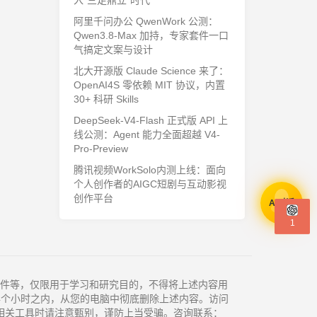
入"三足鼎立"时代
阿里千问办公 QwenWork 公测：
Qwen3.8-Max 加持，专家套件一口
气搞定文案与设计
北大开源版 Claude Science 来了：
OpenAI4S 零依赖 MIT 协议，内置
30+ 科研 Skills
DeepSeek-V4-Flash 正式版 API 上
线公测：Agent 能力全面超越 V4-
Pro-Preview
腾讯视频WorkSolo内测上线：面向
个人创作者的AIGC短剧与互动影视
创作平台
AI对话
1
件等，仅限用于学习和研究目的，不得将上述内容用
4个小时之内，从您的电脑中彻底删除上述内容。访问
相关工具时请注意甄别，谨防上当受骗。咨询联系：