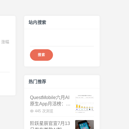
站内搜索
搜
，涨幅
索：
热门推荐
QuestMobile六月AI
原生App月活榜：豆
包3.8亿断层第一，
445 次浏览
千问增速暴涨近58
倍
阶跃星辰官宣7月13