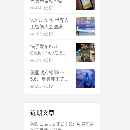
日发布首款AI智能
体终端：大模型公
414 次浏览
司造手机抢跑
WAIC 2026 世界人
工智能大会圆满闭
幕：多项重磅成果
263 次浏览
发布，上海成为全
球AI合作新中心
快手发布KAT-
Coder-Pro V2.5：
首个能端到端跑通
259 次浏览
完整工程的国产AI
编程模型
美国政府松绑GPT-
5.6：商务部正式放
行，OpenAI本周全
253 次浏览
面推出
近期文章
谷歌 Lyria 3.5 正式上线：AI 音乐进