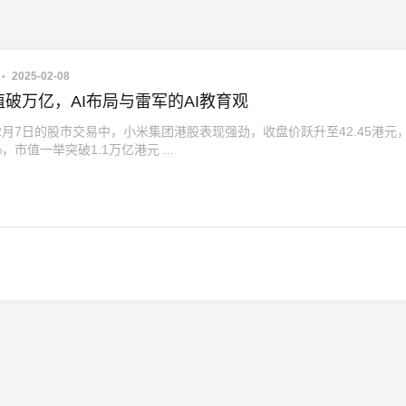
2025-02-08
破万亿，AI布局与雷军的AI教育观
年2月7日的股市交易中，小米集团港股表现强劲，收盘价跃升至42.45港元
%，市值一举突破1.1万亿港元 ...