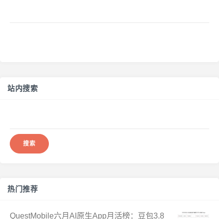
DeepSeek入榜！
站内搜索
搜
索：
热门推荐
QuestMobile六月AI原生App月活榜：豆包3.8