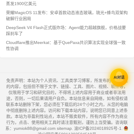
蒸发1900亿美元
荣耀MagicOS 11发布：安卓首款动态液态玻璃，琉光+蜂鸟双架构
破解行业困局
DeepSeek V4 Flash正式版炸场：Agent能力超越旗舰，价格战要
踩刹车了
Cloudflare推出Meerkat：基于QuePaxa共识算法实现全球强一致
性协调
AI对话
免责声明：本站为个人资讯、工具类学习博客，所发布的一切形式
的内容，包括但不限于文字、链接、工具、图片、视频、软件等，
仅限用于学习和研究目的，不得将上述内容用于商业或者非法用
途，否则，一切后果请用户自负。本站信息来自网络，如有侵权请
联系本站删除下架，您必须在下载后的24个小时之内，从您的电脑
中彻底删除上述内容。访问和下载本站内容，说明您已同意上述条
款。本站为非盈利性站点，本站不贩卖软件，所有内容不作为商业
行为，点击、使用相关工具时请注意甄别，谨防上当受骗。咨询联
系：yumiok88@gmail.com
sitemap
.
渝ICP备2024018925号-1
.