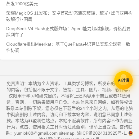
蒸发1900亿美元
荣耀MagicOS 11发布：安卓首款动态液态玻璃，琉光+蜂鸟双架构
破解行业困局
DeepSeek V4 Flash正式版炸场：Agent能力超越旗舰，价格战要
踩刹车了
Cloudflare推出Meerkat：基于QuePaxa共识算法实现全球强一致
性协调
AI对话
免责声明：本站为个人资讯、工具类学习博客，所发布的一切形式
的内容，包括但不限于文字、链接、工具、图片、视频、软件等，
仅限用于学习和研究目的，不得将上述内容用于商业或者非法用
途，否则，一切后果请用户自负。本站信息来自网络，如有侵权请
联系本站删除下架，您必须在下载后的24个小时之内，从您的电脑
中彻底删除上述内容。访问和下载本站内容，说明您已同意上述条
款。本站为非盈利性站点，本站不贩卖软件，所有内容不作为商业
行为，点击、使用相关工具时请注意甄别，谨防上当受骗。咨询联
系：yumiok88@gmail.com
sitemap
.
渝ICP备2024018925号-1
.