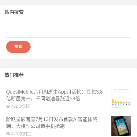
站内搜索
搜
索：
热门推荐
QuestMobile六月AI原生App月活榜：豆包3.8
亿断层第一，千问增速暴涨近58倍
462 次浏览
阶跃星辰官宣7月13日发布首款AI智能体终
端：大模型公司造手机抢跑
420 次浏览