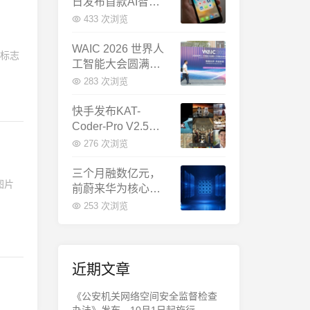
日发布首款AI智能
体终端：大模型公
433 次浏览
司造手机抢跑
WAIC 2026 世界人
级标志
工智能大会圆满闭
幕：多项重磅成果
283 次浏览
发布，上海成为全
球AI合作新中心
快手发布KAT-
Coder-Pro V2.5：
首个能端到端跑通
276 次浏览
完整工程的国产AI
编程模型
三个月融数亿元，
图片
前蔚来华为核心成
员联手创立日冕开
253 次浏览
物，押注具身世界
模型
近期文章
《公安机关网络空间安全监督检查