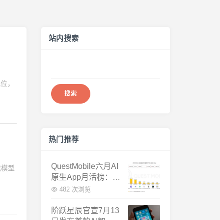
站内搜索
搜
索：
地位，
热门推荐
QuestMobile六月AI
成模型
原生App月活榜：豆
包3.8亿断层第一，
482 次浏览
千问增速暴涨近58
倍
阶跃星辰官宣7月13