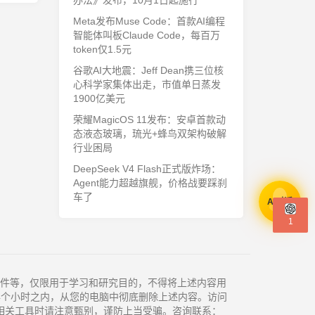
办法》发布，10月1日起施行
Meta发布Muse Code：首款AI编程
智能体叫板Claude Code，每百万
token仅1.5元
谷歌AI大地震：Jeff Dean携三位核
心科学家集体出走，市值单日蒸发
1900亿美元
荣耀MagicOS 11发布：安卓首款动
态液态玻璃，琉光+蜂鸟双架构破解
行业困局
DeepSeek V4 Flash正式版炸场：
Agent能力超越旗舰，价格战要踩刹
车了
AI对话
1
件等，仅限用于学习和研究目的，不得将上述内容用
4个小时之内，从您的电脑中彻底删除上述内容。访问
相关工具时请注意甄别，谨防上当受骗。咨询联系：