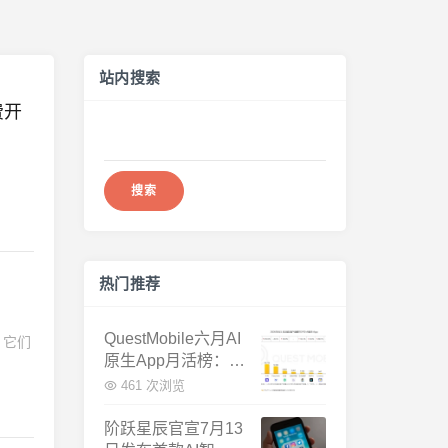
站内搜索
费开
搜
索：
热门推荐
QuestMobile六月AI
。它们
原生App月活榜：豆
包3.8亿断层第一，
461 次浏览
千问增速暴涨近58
倍
阶跃星辰官宣7月13