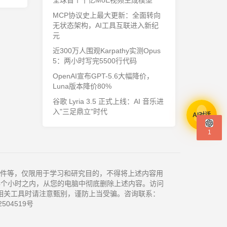
全球首个千亿MoE视频生成模型
MCP协议史上最大更新：全面转向
无状态架构，AI工具互联进入新纪
元
近300万人围观Karpathy实测Opus
5：两小时写完5500行代码
OpenAI宣布GPT-5.6大幅降价，
Luna版本降价80%
谷歌 Lyria 3.5 正式上线：AI 音乐进
入"三足鼎立"时代
AI对话
1
件等，仅限用于学习和研究目的，不得将上述内容用
4个小时之内，从您的电脑中彻底删除上述内容。访问
相关工具时请注意甄别，谨防上当受骗。咨询联系：
504519号