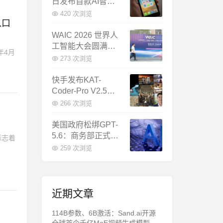
日发布首款AI智能
体终端：大模型公
420 次浏览
入口
司造手机抢跑
WAIC 2026 世界人
工智能大会圆满闭
年4月
幕：多项重磅成果
273 次浏览
发布，上海成为全
球AI合作新中心
快手发布KAT-
Coder-Pro V2.5：
首个能端到端跑通
266 次浏览
完整工程的国产AI
编程模型
美国政府松绑GPT-
5.6：商务部正式放
标志着
行，OpenAI本周全
259 次浏览
面推出
近期文章
114B参数、6B激活：Sand.ai开源