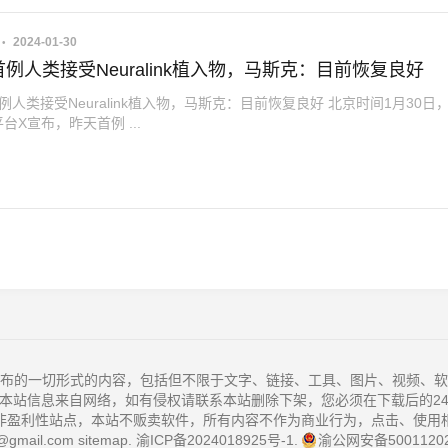
2024-01-30
例人类接受Neuralink植入物，马斯克：目前恢复良好
人类接受Neuralink植入物，马斯克：目前恢复良好 北京时间1月30日
台X宣布，昨天首例 ...
布的一切形式的内容，包括但不限于文字、链接、工具、图片、视频、软
本站信息来自网络，如有侵权请联系本站删除下架，您必须在下载后的2
非盈利性站点，本站不贩卖软件，所有内容不作为商业行为，点击、使用
@gmail.com
sitemap
.
渝ICP备2024018925号-1
.
渝公网安备50011202