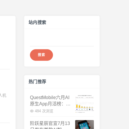
站内搜索
搜
索：
热门推荐
人机
QuestMobile六月AI
原生App月活榜：豆
包3.8亿断层第一，
484 次浏览
千问增速暴涨近58
倍
阶跃星辰官宣7月13