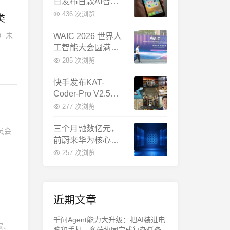
日发布首款AI智能
体终端：大模型公
436 次浏览
类
司造手机抢跑
I）未
WAIC 2026 世界人
工智能大会圆满闭
幕：多项重磅成果
285 次浏览
发布，上海成为全
球AI合作新中心
快手发布KAT-
Coder-Pro V2.5：
首个能端到端跑通
277 次浏览
完整工程的国产AI
编程模型
三个月融数亿元，
员会
前蔚来华为核心成
员联手创立日冕开
257 次浏览
物，押注具身世界
模型
近期文章
千问Agent能力大升级：把AI装进电
家、