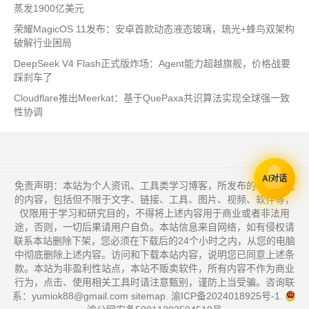
蒸发1900亿美元
荣耀MagicOS 11发布：安卓首款动态液态玻璃，琉光+蜂鸟双架构
破解行业困局
DeepSeek V4 Flash正式版炸场：Agent能力超越旗舰，价格战要
踩刹车了
Cloudflare推出Meerkat：基于QuePaxa共识算法实现全球强一致
性协调
AI对话
免责声明：本站为个人资讯、工具类学习博客，所发布的一切形式
的内容，包括但不限于文字、链接、工具、图片、视频、软件等，
仅限用于学习和研究目的，不得将上述内容用于商业或者非法用
途，否则，一切后果请用户自负。本站信息来自网络，如有侵权请
联系本站删除下架，您必须在下载后的24个小时之内，从您的电脑
中彻底删除上述内容。访问和下载本站内容，说明您已同意上述条
款。本站为非盈利性站点，本站不贩卖软件，所有内容不作为商业
行为，点击、使用相关工具时请注意甄别，谨防上当受骗。咨询联
系：yumiok88@gmail.com
sitemap
.
渝ICP备2024018925号-1
.