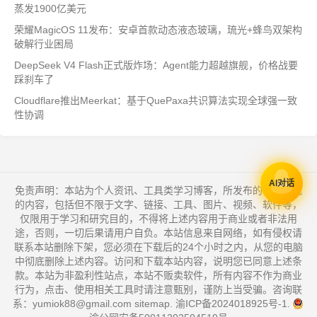
蒸发1900亿美元
荣耀MagicOS 11发布：安卓首款动态液态玻璃，琉光+蜂鸟双架构
破解行业困局
DeepSeek V4 Flash正式版炸场：Agent能力超越旗舰，价格战要
踩刹车了
Cloudflare推出Meerkat：基于QuePaxa共识算法实现全球强一致
性协调
AI对话
免责声明：本站为个人资讯、工具类学习博客，所发布的一切形式
的内容，包括但不限于文字、链接、工具、图片、视频、软件等，
仅限用于学习和研究目的，不得将上述内容用于商业或者非法用
途，否则，一切后果请用户自负。本站信息来自网络，如有侵权请
联系本站删除下架，您必须在下载后的24个小时之内，从您的电脑
中彻底删除上述内容。访问和下载本站内容，说明您已同意上述条
款。本站为非盈利性站点，本站不贩卖软件，所有内容不作为商业
行为，点击、使用相关工具时请注意甄别，谨防上当受骗。咨询联
系：yumiok88@gmail.com
sitemap
.
渝ICP备2024018925号-1
.