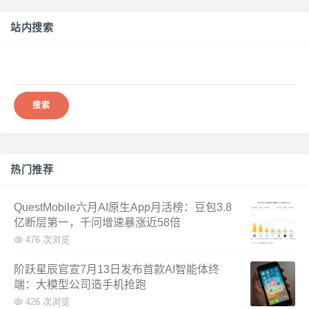
站内搜索
搜
索：
热门推荐
QuestMobile六月AI原生App月活榜：豆包3.8
亿断层第一，千问增速暴涨近58倍
476 次浏览
阶跃星辰官宣7月13日发布首款AI智能体终
端：大模型公司造手机抢跑
426 次浏览