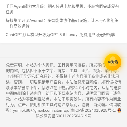
千问Agent能力大升级：把AI装进电脑和手机，多端协同完成复杂
任务
蚂蚁集团开源Avernet：多智能体协作基础设施，让人与AI像组织
一样高效运转
ChatGPT默认模型升级为GPT-5.6 Luna，免费用户可无限畅聊
AI对话
免责声明：本站为个人资讯、工具类学习博客，所发布的一切形式
的内容，包括但不限于文字、链接、工具、图片、视频、软件等，
仅限用于学习和研究目的，不得将上述内容用于商业或者非法用
途，否则，一切后果请用户自负。本站信息来自网络，如有侵权请
联系本站删除下架，您必须在下载后的24个小时之内，从您的电脑
中彻底删除上述内容。访问和下载本站内容，说明您已同意上述条
款。本站为非盈利性站点，本站不贩卖软件，所有内容不作为商业
行为，点击、使用相关工具时请注意甄别，谨防上当受骗。咨询联
系：yumiok88@gmail.com
sitemap
.
渝ICP备2024018925号-1
.
渝公网安备50011202504519号