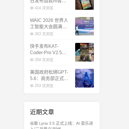
日发布首款AI智能
体终端：大模型公
414 次浏览
司造手机抢跑
WAIC 2026 世界人
工智能大会圆满闭
幕：多项重磅成果
263 次浏览
发布，上海成为全
球AI合作新中心
快手发布KAT-
Coder-Pro V2.5：
首个能端到端跑通
259 次浏览
完整工程的国产AI
编程模型
美国政府松绑GPT-
5.6：商务部正式放
行，OpenAI本周全
253 次浏览
面推出
近期文章
谷歌 Lyria 3.5 正式上线：AI 音乐进