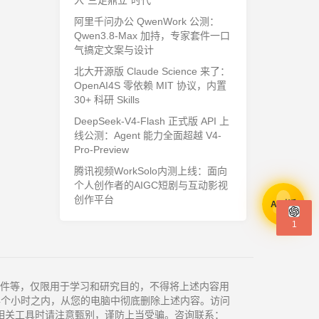
入"三足鼎立"时代
阿里千问办公 QwenWork 公测：
Qwen3.8-Max 加持，专家套件一口
气搞定文案与设计
北大开源版 Claude Science 来了：
OpenAI4S 零依赖 MIT 协议，内置
30+ 科研 Skills
DeepSeek-V4-Flash 正式版 API 上
线公测：Agent 能力全面超越 V4-
Pro-Preview
腾讯视频WorkSolo内测上线：面向
个人创作者的AIGC短剧与互动影视
创作平台
AI对话
1
件等，仅限用于学习和研究目的，不得将上述内容用
4个小时之内，从您的电脑中彻底删除上述内容。访问
相关工具时请注意甄别，谨防上当受骗。咨询联系：