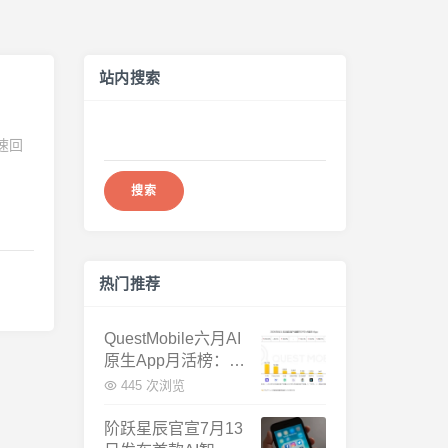
站内搜索
搜
速回
索：
热门推荐
QuestMobile六月AI
原生App月活榜：豆
包3.8亿断层第一，
445 次浏览
千问增速暴涨近58
倍
阶跃星辰官宣7月13