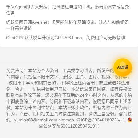
千问Agent能力大升级：把AI装进电脑和手机，多端协同完成复杂
任务
蚂蚁集团开源Avernet：多智能体协作基础设施，让人与AI像组织
一样高效运转
ChatGPT默认模型升级为GPT-5.6 Luna，免费用户可无限畅聊
AI对话
免责声明：本站为个人资讯、工具类学习博客，所发布的一切形式
的内容，包括但不限于文字、链接、工具、图片、视频、软件等，
仅限用于学习和研究目的，不得将上述内容用于商业或者非法用
途，否则，一切后果请用户自负。本站信息来自网络，如有侵权请
联系本站删除下架，您必须在下载后的24个小时之内，从您的电脑
中彻底删除上述内容。访问和下载本站内容，说明您已同意上述条
款。本站为非盈利性站点，本站不贩卖软件，所有内容不作为商业
行为，点击、使用相关工具时请注意甄别，谨防上当受骗。咨询联
系：yumiok88@gmail.com
sitemap
.
渝ICP备2024018925号-1
.
渝公网安备50011202504519号