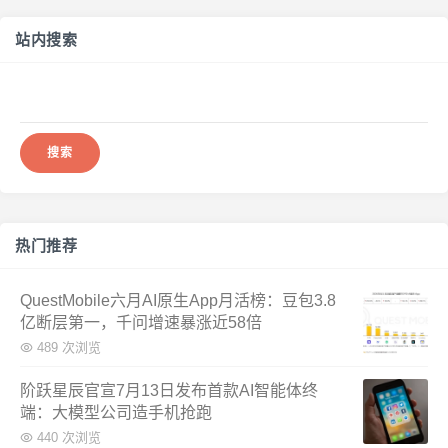
站内搜索
搜
索：
热门推荐
QuestMobile六月AI原生App月活榜：豆包3.8
亿断层第一，千问增速暴涨近58倍
489 次浏览
阶跃星辰官宣7月13日发布首款AI智能体终
端：大模型公司造手机抢跑
440 次浏览