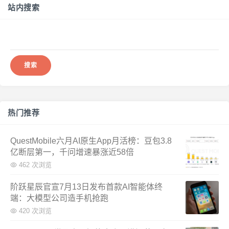
站内搜索
搜
索：
热门推荐
QuestMobile六月AI原生App月活榜：豆包3.8
亿断层第一，千问增速暴涨近58倍
462 次浏览
阶跃星辰官宣7月13日发布首款AI智能体终
端：大模型公司造手机抢跑
420 次浏览