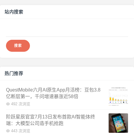
站内搜索
搜
索：
热门推荐
QuestMobile六月AI原生App月活榜：豆包3.8
亿断层第一，千问增速暴涨近58倍
492 次浏览
阶跃星辰官宣7月13日发布首款AI智能体终
端：大模型公司造手机抢跑
443 次浏览