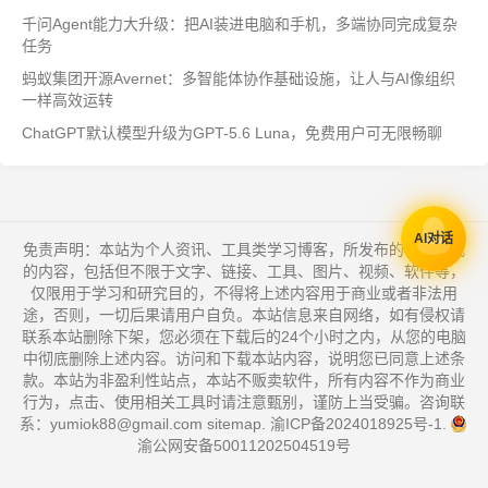
千问Agent能力大升级：把AI装进电脑和手机，多端协同完成复杂
任务
蚂蚁集团开源Avernet：多智能体协作基础设施，让人与AI像组织
一样高效运转
ChatGPT默认模型升级为GPT-5.6 Luna，免费用户可无限畅聊
AI对话
免责声明：本站为个人资讯、工具类学习博客，所发布的一切形式
的内容，包括但不限于文字、链接、工具、图片、视频、软件等，
仅限用于学习和研究目的，不得将上述内容用于商业或者非法用
途，否则，一切后果请用户自负。本站信息来自网络，如有侵权请
联系本站删除下架，您必须在下载后的24个小时之内，从您的电脑
中彻底删除上述内容。访问和下载本站内容，说明您已同意上述条
款。本站为非盈利性站点，本站不贩卖软件，所有内容不作为商业
行为，点击、使用相关工具时请注意甄别，谨防上当受骗。咨询联
系：yumiok88@gmail.com
sitemap
.
渝ICP备2024018925号-1
.
渝公网安备50011202504519号