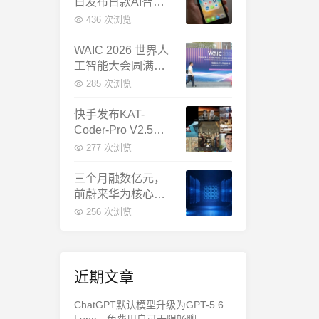
日发布首款AI智能
体终端：大模型公
436 次浏览
司造手机抢跑
WAIC 2026 世界人
工智能大会圆满闭
幕：多项重磅成果
285 次浏览
发布，上海成为全
球AI合作新中心
快手发布KAT-
Coder-Pro V2.5：
首个能端到端跑通
277 次浏览
完整工程的国产AI
编程模型
三个月融数亿元，
前蔚来华为核心成
员联手创立日冕开
256 次浏览
物，押注具身世界
模型
近期文章
ChatGPT默认模型升级为GPT-5.6