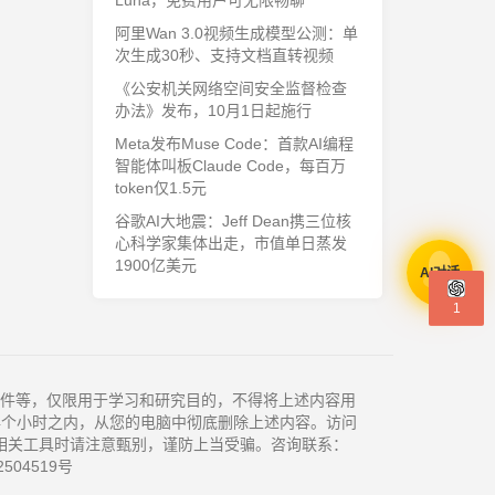
Luna，免费用户可无限畅聊
阿里Wan 3.0视频生成模型公测：单
次生成30秒、支持文档直转视频
《公安机关网络空间安全监督检查
办法》发布，10月1日起施行
Meta发布Muse Code：首款AI编程
智能体叫板Claude Code，每百万
token仅1.5元
谷歌AI大地震：Jeff Dean携三位核
心科学家集体出走，市值单日蒸发
1900亿美元
AI对话
1
件等，仅限用于学习和研究目的，不得将上述内容用
4个小时之内，从您的电脑中彻底删除上述内容。访问
相关工具时请注意甄别，谨防上当受骗。咨询联系：
504519号