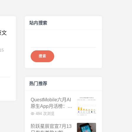
站内搜索
原文
搜
索：
15
热门推荐
QuestMobile六月AI
原生App月活榜：豆
包3.8亿断层第一，
484 次浏览
千问增速暴涨近58
倍
阶跃星辰官宣7月13