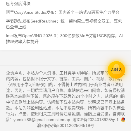
思考强度滑块
阿里CosyVoice Studio发布：国内首个一站式AI语音生产力平台
字节跳动发布SeedRealtime：统一架构原生音视频全双工，豆包
已全量上线
Intel发布OpenVINO 2026.3：300亿参数MoE仅需16GB内存，AI
推理效率大幅提升
AI对话
免责声明：本站为个人资讯、工具类学习博客，所发布的一切形式
的内容，包括但不限于文字、链接、工具、图片、视频、软件等，
仅限用于学习和研究目的，不得将上述内容用于商业或者非法用
途，否则，一切后果请用户自负。本站信息来自网络，如有侵权请
联系本站删除下架，您必须在下载后的24个小时之内，从您的电脑
中彻底删除上述内容。访问和下载本站内容，说明您已同意上述条
款。本站为非盈利性站点，本站不贩卖软件，所有内容不作为商业
行为，点击、使用相关工具时请注意甄别，谨防上当受骗。咨询联
系：yumiok88@gmail.com
sitemap
.
渝ICP备2024018925号-1
.
渝公网安备50011202504519号