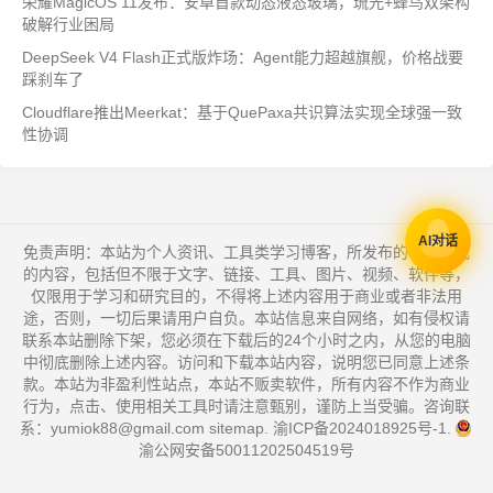
荣耀MagicOS 11发布：安卓首款动态液态玻璃，琉光+蜂鸟双架构
破解行业困局
DeepSeek V4 Flash正式版炸场：Agent能力超越旗舰，价格战要
踩刹车了
Cloudflare推出Meerkat：基于QuePaxa共识算法实现全球强一致
性协调
AI对话
免责声明：本站为个人资讯、工具类学习博客，所发布的一切形式
的内容，包括但不限于文字、链接、工具、图片、视频、软件等，
仅限用于学习和研究目的，不得将上述内容用于商业或者非法用
途，否则，一切后果请用户自负。本站信息来自网络，如有侵权请
联系本站删除下架，您必须在下载后的24个小时之内，从您的电脑
中彻底删除上述内容。访问和下载本站内容，说明您已同意上述条
款。本站为非盈利性站点，本站不贩卖软件，所有内容不作为商业
行为，点击、使用相关工具时请注意甄别，谨防上当受骗。咨询联
系：yumiok88@gmail.com
sitemap
.
渝ICP备2024018925号-1
.
渝公网安备50011202504519号