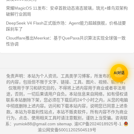
荣耀MagicOS 11发布：安卓首款动态液态玻璃，琉光+蜂鸟双架构
破解行业困局
DeepSeek V4 Flash正式版炸场：Agent能力超越旗舰，价格战要
踩刹车了
Cloudflare推出Meerkat：基于QuePaxa共识算法实现全球强一致
性协调
AI对话
免责声明：本站为个人资讯、工具类学习博客，所发布的一切形式
的内容，包括但不限于文字、链接、工具、图片、视频、软件等，
仅限用于学习和研究目的，不得将上述内容用于商业或者非法用
途，否则，一切后果请用户自负。本站信息来自网络，如有侵权请
联系本站删除下架，您必须在下载后的24个小时之内，从您的电脑
中彻底删除上述内容。访问和下载本站内容，说明您已同意上述条
款。本站为非盈利性站点，本站不贩卖软件，所有内容不作为商业
行为，点击、使用相关工具时请注意甄别，谨防上当受骗。咨询联
系：yumiok88@gmail.com
sitemap
.
渝ICP备2024018925号-1
.
渝公网安备50011202504519号