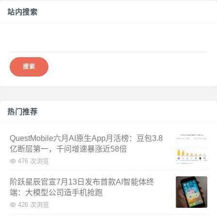
站内搜索
搜
索：
热门推荐
QuestMobile六月AI原生App月活榜：豆包3.8
亿断层第一，千问增速暴涨近58倍
476 次浏览
阶跃星辰官宣7月13日发布首款AI智能体终
端：大模型公司造手机抢跑
426 次浏览