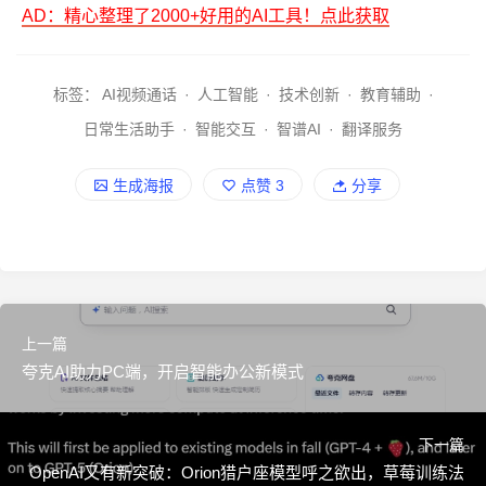
AD：精心整理了2000+好用的AI工具！点此获取
标签：
AI视频通话
·
人工智能
·
技术创新
·
教育辅助
·
日常生活助手
·
智能交互
·
智谱AI
·
翻译服务
生成海报
点赞
3
分享
上一篇
夸克AI助力PC端，开启智能办公新模式
下一篇
OpenAI又有新突破：Orion猎户座模型呼之欲出，草莓训练法