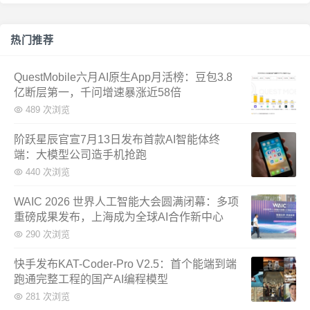
热门推荐
QuestMobile六月AI原生App月活榜：豆包3.8
亿断层第一，千问增速暴涨近58倍
489 次浏览
阶跃星辰官宣7月13日发布首款AI智能体终
端：大模型公司造手机抢跑
440 次浏览
WAIC 2026 世界人工智能大会圆满闭幕：多项
重磅成果发布，上海成为全球AI合作新中心
290 次浏览
快手发布KAT-Coder-Pro V2.5：首个能端到端
跑通完整工程的国产AI编程模型
281 次浏览