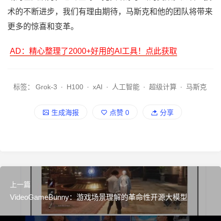
术的不断进步，我们有理由期待，马斯克和他的团队将带来
更多的惊喜和变革。
AD：精心整理了2000+好用的AI工具！点此获取
标签：
Grok-3
·
H100
·
xAI
·
人工智能
·
超级计算
·
马斯克
生成海报
点赞
0
分享
上一篇
VideoGameBunny：游戏场景理解的革命性开源大模型