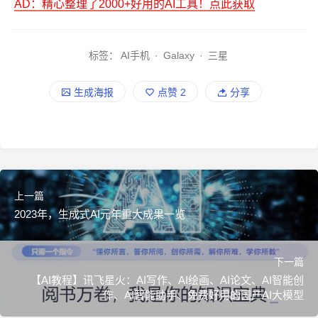
AD：精心整理了2000+好用的AI工具！点此获取
标签：
AI手机
·
Galaxy
·
三星
生成海报
点赞
2
分享
上一篇
2023年，生成式AI元年重大成果一览
下一篇
【AI教程】讯飞星火：AI写作、AI绘画、AI论文、AI智能创
作、AI智能助手、免费好用的国产AI大模型