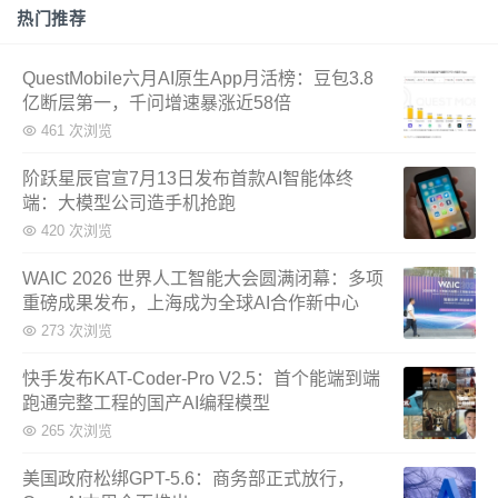
热门推荐
QuestMobile六月AI原生App月活榜：豆包3.8
亿断层第一，千问增速暴涨近58倍
461 次浏览
阶跃星辰官宣7月13日发布首款AI智能体终
端：大模型公司造手机抢跑
420 次浏览
WAIC 2026 世界人工智能大会圆满闭幕：多项
重磅成果发布，上海成为全球AI合作新中心
273 次浏览
快手发布KAT-Coder-Pro V2.5：首个能端到端
跑通完整工程的国产AI编程模型
265 次浏览
美国政府松绑GPT-5.6：商务部正式放行，