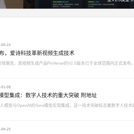
-09-24
本全球发布，爱诗科技革新视频生成技术
潮流，其视频生成产品PixVerse的V2.5版本已于全球范围内正式发布
-01-08
Sora模型集成：数字人技术的重大突破 附地址
字人模型与OpenAI的Sora模型实现集成，这一技术突破标志着数字人技术
-09-25