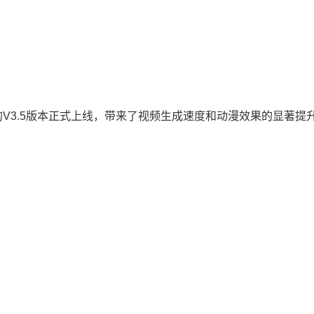
的V3.5版本正式上线，带来了视频生成速度和动漫效果的显著提