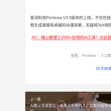
爱诗科技PixVerse V3.5版本的上线，
频生成速度和卓越的动漫效果，无疑将为AI
AD：精心整理了2000+好用的AI工具！点此
标签：
PixVerse
·
人工智
生成海
上一篇
AI教父辛顿警告：未来三十年内人工智能可能导
亡