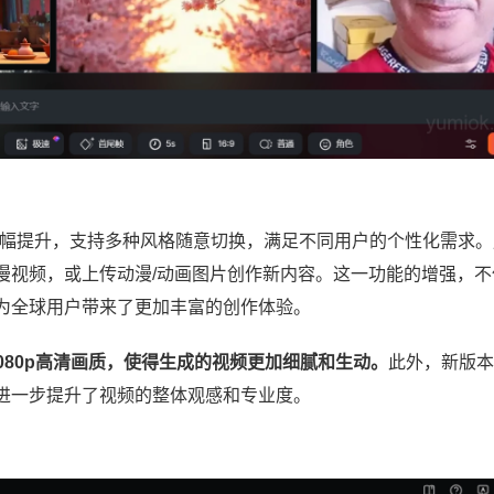
实现了大幅提升，支持多种风格随意切换，满足不同用户的个性化需求
漫视频，或上传动漫/动画图片创作新内容。这一功能的增强，不
为全球用户带来了更加丰富的创作体验。
在支持1080p高清画质，使得生成的视频更加细腻和生动。
此外，新版本
进一步提升了视频的整体观感和专业度。