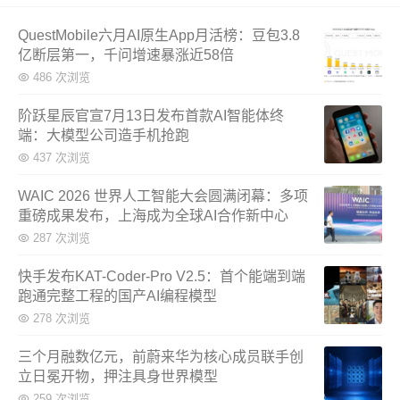
QuestMobile六月AI原生App月活榜：豆包3.8
亿断层第一，千问增速暴涨近58倍
486 次浏览
阶跃星辰官宣7月13日发布首款AI智能体终
端：大模型公司造手机抢跑
437 次浏览
WAIC 2026 世界人工智能大会圆满闭幕：多项
重磅成果发布，上海成为全球AI合作新中心
287 次浏览
快手发布KAT-Coder-Pro V2.5：首个能端到端
跑通完整工程的国产AI编程模型
278 次浏览
三个月融数亿元，前蔚来华为核心成员联手创
立日冕开物，押注具身世界模型
259 次浏览