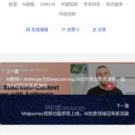
标签：
AI赋能
·
CNKI AI
·
中国知网
·
学术研究
·
知识服务
·
科技创新
生成海报
点赞
0
分享
上一篇
AI教程：Anthropic与DeepLearning.AI合作推出免费课程，助
力AI应用开发 附地址
下一篇
Midjourney视频功能即将上线，AI创意领域迎来新突破