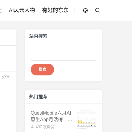
程
AI风云人物
有趣的东东
站内搜索
搜
索：
分享
热门推荐
QuestMobile六月AI
原生App月活榜：豆
包3.8亿断层第一，
497 次浏览