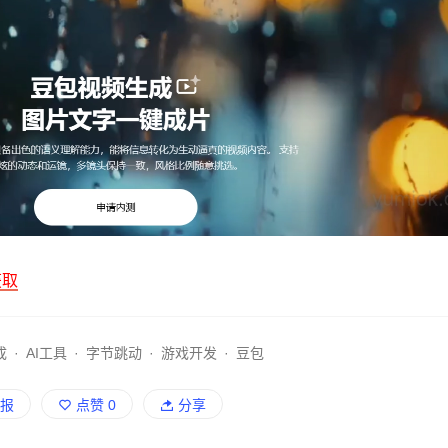
获取
成
·
AI工具
·
字节跳动
·
游戏开发
·
豆包
报
点赞
0
分享