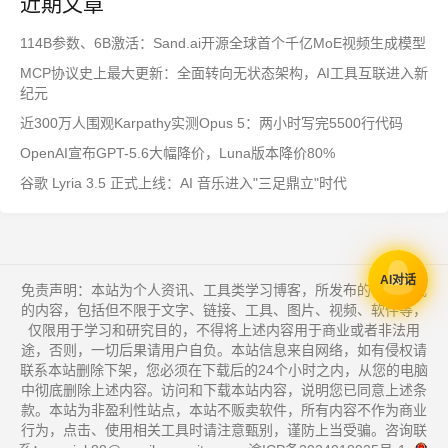
近期文章
114B参数、6B激活：Sand.ai开源全球首个千亿MoE视频生成模型
MCP协议史上最大更新：全面转向无状态架构，AI工具互联进入新
纪元
近300万人围观Karpathy实测Opus 5：两小时写完5500行代码
OpenAI宣布GPT-5.6大幅降价，Luna版本降价80%
谷歌 Lyria 3.5 正式上线：AI 音乐进入"三足鼎立"时代
AI对话
免责声明：本站为个人资讯、工具类学习博客，所发布的一切形式
的内容，包括但不限于文字、链接、工具、图片、视频、软件等，
仅限用于学习和研究目的，不得将上述内容用于商业或者非法用
途，否则，一切后果请用户自负。本站信息来自网络，如有侵权请
联系本站删除下架，您必须在下载后的24个小时之内，从您的电脑
中彻底删除上述内容。访问和下载本站内容，说明您已同意上述条
款。本站为非盈利性站点，本站不贩卖软件，所有内容不作为商业
行为，点击、使用相关工具时请注意甄别，谨防上当受骗。咨询联