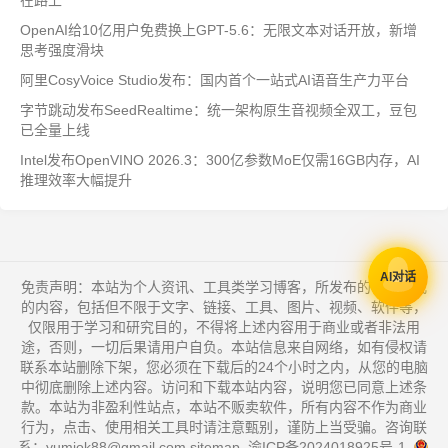
在路上
OpenAI给10亿用户免费换上GPT-5.6：无限文本对话开放，新增
思考强度滑块
阿里CosyVoice Studio发布：国内首个一站式AI语音生产力平台
字节跳动发布SeedRealtime：统一架构原生音视频全双工，豆包
已全量上线
Intel发布OpenVINO 2026.3：300亿参数MoE仅需16GB内存，AI
推理效率大幅提升
AI对话
免责声明：本站为个人资讯、工具类学习博客，所发布的一切形式
的内容，包括但不限于文字、链接、工具、图片、视频、软件等，
仅限用于学习和研究目的，不得将上述内容用于商业或者非法用
途，否则，一切后果请用户自负。本站信息来自网络，如有侵权请
联系本站删除下架，您必须在下载后的24个小时之内，从您的电脑
中彻底删除上述内容。访问和下载本站内容，说明您已同意上述条
款。本站为非盈利性站点，本站不贩卖软件，所有内容不作为商业
行为，点击、使用相关工具时请注意甄别，谨防上当受骗。咨询联
系：yumiok88@gmail.com
sitemap
.
渝ICP备2024018925号-1
.