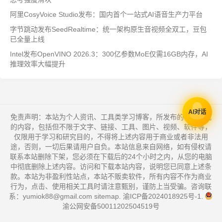
阿里CosyVoice Studio发布：国内首个一站式AI语音生产力平台
字节跳动发布SeedRealtime：统一架构原生音视频全双工，豆包
已全量上线
Intel发布OpenVINO 2026.3：300亿参数MoE仅需16GB内存，AI
推理效率大幅提升
AI对话
免责声明：本站为个人资讯、工具类学习博客，所发布的一切形式
的内容，包括但不限于文字、链接、工具、图片、视频、软件等，
仅限用于学习和研究目的，不得将上述内容用于商业或者非法用
途，否则，一切后果请用户自负。本站信息来自网络，如有侵权请
联系本站删除下架，您必须在下载后的24个小时之内，从您的电脑
中彻底删除上述内容。访问和下载本站内容，说明您已同意上述条
款。本站为非盈利性站点，本站不贩卖软件，所有内容不作为商业
行为，点击、使用相关工具时请注意甄别，谨防上当受骗。咨询联
系：yumiok88@gmail.com
sitemap
.
渝ICP备2024018925号-1
.
渝公网安备50011202504519号