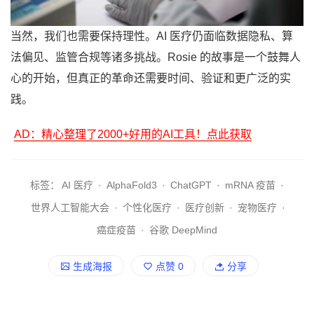
当然，我们也需要保持理性。AI 医疗仍面临数据隐私、算
法偏见、监管合规等诸多挑战。Rosie 的故事是一个鼓舞人
心的开始，但真正的革命还需要时间、验证和更广泛的实
践。
AD：精心整理了2000+好用的AI工具！点此获取
标签：
AI 医疗
·
AlphaFold3
·
ChatGPT
·
mRNA 疫苗
·
世界人工智能大会
·
个性化医疗
·
医疗创新
·
宠物医疗
·
癌症疫苗
·
谷歌 DeepMind
生成海报
点赞
0
分享