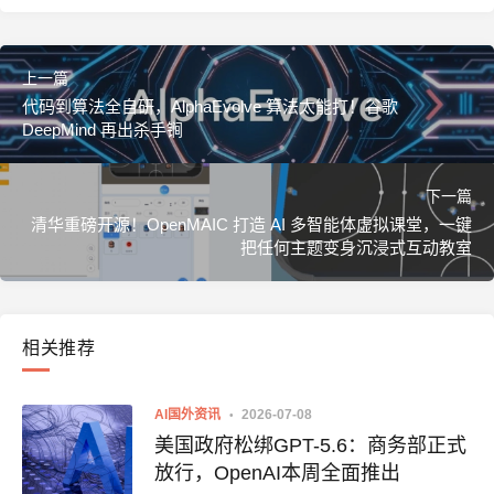
上一篇
代码到算法全自研，AlphaEvolve 算法太能打！谷歌
DeepMind 再出杀手锏
下一篇
清华重磅开源！OpenMAIC 打造 AI 多智能体虚拟课堂，一键
把任何主题变身沉浸式互动教室
相关推荐
AI国外资讯
2026-07-08
美国政府松绑GPT-5.6：商务部正式
放行，OpenAI本周全面推出