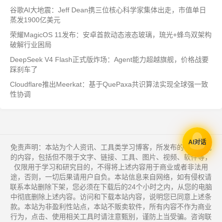
谷歌AI大地震：Jeff Dean携三位核心科学家集体出走，市值单日
蒸发1900亿美元
荣耀MagicOS 11发布：安卓首款动态液态玻璃，琉光+蜂鸟双架构
破解行业困局
DeepSeek V4 Flash正式版炸场：Agent能力超越旗舰，价格战要
踩刹车了
Cloudflare推出Meerkat：基于QuePaxa共识算法实现全球强一致
性协调
AI对话
免责声明：本站为个人资讯、工具类学习博客，所发布的一切形式
的内容，包括但不限于文字、链接、工具、图片、视频、软件等，
仅限用于学习和研究目的，不得将上述内容用于商业或者非法用
途，否则，一切后果请用户自负。本站信息来自网络，如有侵权请
联系本站删除下架，您必须在下载后的24个小时之内，从您的电脑
中彻底删除上述内容。访问和下载本站内容，说明您已同意上述条
款。本站为非盈利性站点，本站不贩卖软件，所有内容不作为商业
行为，点击、使用相关工具时请注意甄别，谨防上当受骗。咨询联