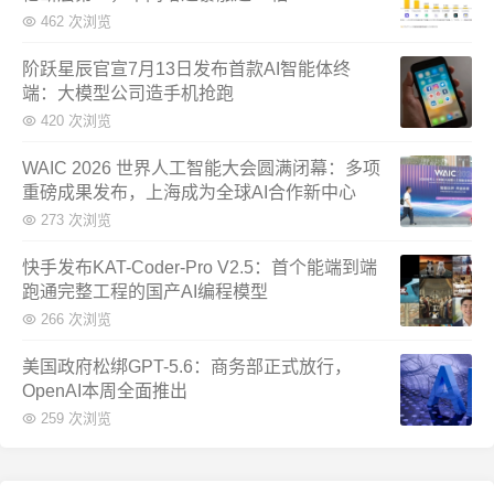
462 次浏览
阶跃星辰官宣7月13日发布首款AI智能体终
端：大模型公司造手机抢跑
420 次浏览
WAIC 2026 世界人工智能大会圆满闭幕：多项
重磅成果发布，上海成为全球AI合作新中心
273 次浏览
快手发布KAT-Coder-Pro V2.5：首个能端到端
跑通完整工程的国产AI编程模型
266 次浏览
美国政府松绑GPT-5.6：商务部正式放行，
OpenAI本周全面推出
259 次浏览