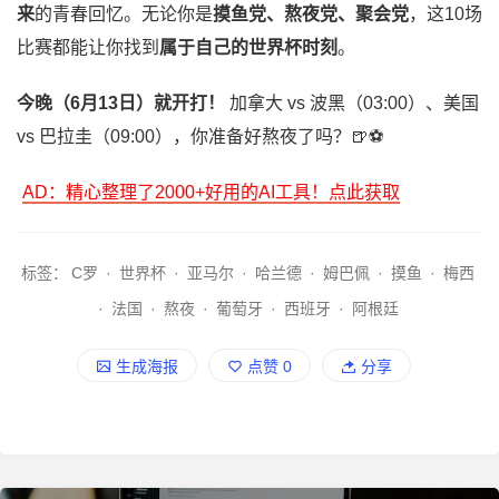
来
的青春回忆。无论你是
摸鱼党、熬夜党、聚会党
，这10场
比赛都能让你找到
属于自己的世界杯时刻
。
今晚（6月13日）就开打！
加拿大 vs 波黑（03:00）、美国
vs 巴拉圭（09:00），你准备好熬夜了吗？🍺⚽
AD：精心整理了2000+好用的AI工具！点此获取
标签：
C罗
·
世界杯
·
亚马尔
·
哈兰德
·
姆巴佩
·
摸鱼
·
梅西
·
法国
·
熬夜
·
葡萄牙
·
西班牙
·
阿根廷
生成海报
点赞
0
分享