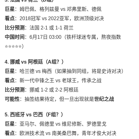
巨星
：姆巴佩、格列兹曼 vs 邓弗里斯、德佩
看点
：2018冠军 vs 2022亚军，欧洲顶级对决
比分预测
：法国 2-1 或 1-1 荷兰
中国时间
：6月17日 03:00（铁杆球迷专属，熬夜指数
⭐⭐⭐⭐⭐）
4. 挪威 vs 阿根廷（A组？）
巨星
：哈兰德 vs 梅西（如果抽到同组，将是史诗对决）
看点
：新一代中锋之王 vs 老球王，传承之战
比分预测
：挪威 1-2 或 2-2 阿根廷
可能性
：抽签结果待定，但一旦出现就是
世纪之战
5. 西班牙 vs 巴西（F组？）
巨星
：亚马尔、佩德里 vs 维尼修斯、罗德里戈
看点
：欧洲技术流 vs 南美桑巴舞，青年才俊大对决