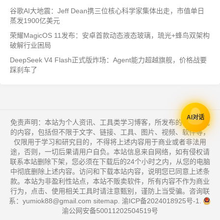
谷歌AI大地震：Jeff Dean携三位核心科学家集体出走，市值单日
蒸发1900亿美元
荣耀MagicOS 11发布：安卓首款动态液态玻璃，琉光+蜂鸟双架构
破解行业困局
DeepSeek V4 Flash正式版炸场：Agent能力超越旗舰，价格战要
踩刹车了
AI对话
免责声明：本站为个人资讯、工具类学习博客，所发布的一切形式
的内容，包括但不限于文字、链接、工具、图片、视频、软件等，
仅限用于学习和研究目的，不得将上述内容用于商业或者非法用
途，否则，一切后果请用户自负。本站信息来自网络，如有侵权请
联系本站删除下架，您必须在下载后的24个小时之内，从您的电脑
中彻底删除上述内容。访问和下载本站内容，说明您已同意上述条
款。本站为非盈利性站点，本站不贩卖软件，所有内容不作为商业
行为，点击、使用相关工具时请注意甄别，谨防上当受骗。咨询联
系：yumiok88@gmail.com
sitemap
.
渝ICP备2024018925号-1
.
渝公网安备50011202504519号