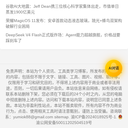
谷歌AI大地震：Jeff Dean携三位核心科学家集体出走，市值单日
蒸发1900亿美元
荣耀MagicOS 11发布：安卓首款动态液态玻璃，琉光+蜂鸟双架构
破解行业困局
DeepSeek V4 Flash正式版炸场：Agent能力超越旗舰，价格战要
踩刹车了
AI对话
免责声明：本站为个人资讯、工具类学习博客，所发布的一切形式
的内容，包括但不限于文字、链接、工具、图片、视频、软件等，
仅限用于学习和研究目的，不得将上述内容用于商业或者非法用
途，否则，一切后果请用户自负。本站信息来自网络，如有侵权请
联系本站删除下架，您必须在下载后的24个小时之内，从您的电脑
中彻底删除上述内容。访问和下载本站内容，说明您已同意上述条
款。本站为非盈利性站点，本站不贩卖软件，所有内容不作为商业
行为，点击、使用相关工具时请注意甄别，谨防上当受骗。咨询联
系：yumiok88@gmail.com
sitemap
.
渝ICP备2024018925号-1
.
渝公网安备50011202504519号