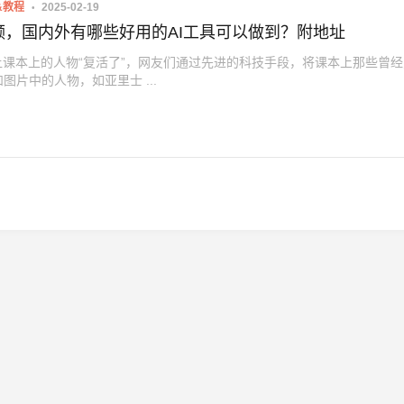
&教程
2025-02-19
频，国内外有哪些好用的AI工具可以做到？附地址
让课本上的人物“复活了”，网友们通过先进的科技手段，将课本上那些曾
图片中的人物，如亚里士 ...