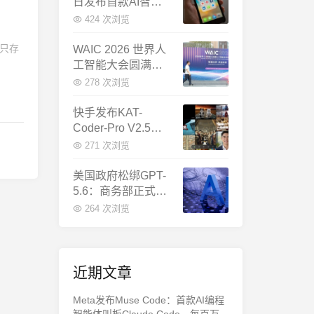
日发布首款AI智能
体终端：大模型公
424 次浏览
司造手机抢跑
经只存
WAIC 2026 世界人
工智能大会圆满闭
幕：多项重磅成果
278 次浏览
发布，上海成为全
球AI合作新中心
快手发布KAT-
Coder-Pro V2.5：
首个能端到端跑通
271 次浏览
完整工程的国产AI
编程模型
美国政府松绑GPT-
5.6：商务部正式放
行，OpenAI本周全
264 次浏览
面推出
近期文章
Meta发布Muse Code：首款AI编程