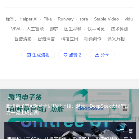
标签：
Haiper AI
·
Pika
·
Runway
·
sora
·
Stable Video
·
vidu
·
VIVA
·
人工智能
·
即梦
·
图生视频
·
快手可灵
·
技术评测
·
智谱清影
·
智谱清言
·
科技应用
·
视频创作
·
通义万相
生成海报
点赞
2
分享
上一篇
腾讯电子签AI起草合同功能上线：混元、DeepSeek大模型助
力一键生成合同
下一篇