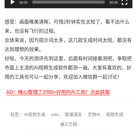
00:00
00:02
感受：画面唯美清晰，可惜2秒钟实在太短了，看不出什么
来，也没有飞行的过程。
总体来说，因为提示词太多，这几款生成时间太短，都没有
达到理想的效果。
好啦，今天的测评先到这里，后面有时间接着测吧，争取把
市面上主流的AI视频生成软件都测一遍。大家有喜欢的、好
用的工具也可以一起分享，欢迎加入微信群一起讨论！
AD：精心整理了2000+好用的AI工具！点此获取
标签：
AI视频生成
·
vidu
·
智谱清言
·
艺映AI
·
视频生成
·
通义万相