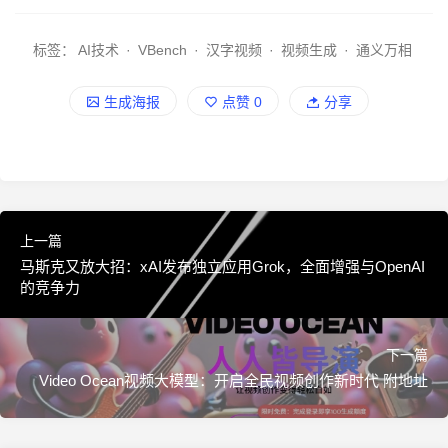
标签：
AI技术
·
VBench
·
汉字视频
·
视频生成
·
通义万相
生成海报
点赞
0
分享
上一篇
马斯克又放大招：xAI发布独立应用Grok，全面增强与OpenAI
的竞争力
下一篇
Video Ocean视频大模型：开启全民视频创作新时代 附地址