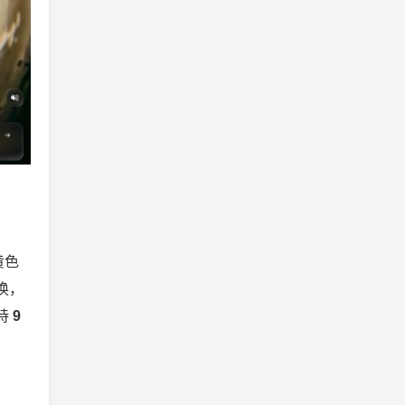
黄色
换，
持
9