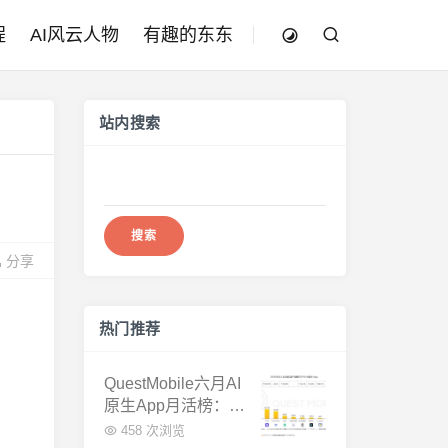
程
AI风云人物
有趣的东东
站内搜索
搜
索：
分享
热门推荐
QuestMobile六月AI
原生App月活榜：豆
包3.8亿断层第一，
458 次浏览