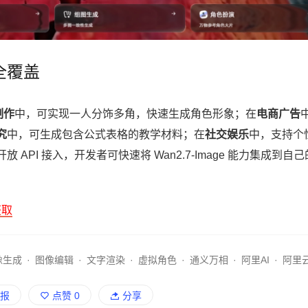
全覆盖
制作
中，可实现一人分饰多角，快速生成角色形象；在
电商广告
究
中，可生成包含公式表格的教学材料；在
社交娱乐
中，支持个
PI 接入，开发者可快速将 Wan2.7-Image 能力集成到自
获取
像生成
·
图像编辑
·
文字渲染
·
虚拟角色
·
通义万相
·
阿里AI
·
阿里
报
点赞
0
分享