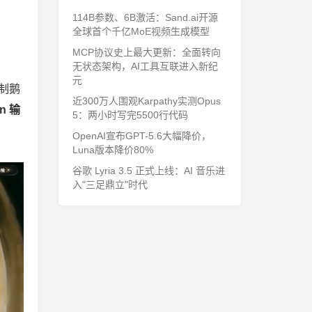
114B参数、6B激活：Sand.ai开源
全球首个千亿MoE视频生成模型
MCP协议史上最大更新：全面转向
无状态架构，AI工具互联进入新纪
元
制鹅
近300万人围观Karpathy实测Opus
en 输
5：两小时写完5500行代码
OpenAI宣布GPT-5.6大幅降价，
Luna版本降价80%
谷歌 Lyria 3.5 正式上线：AI 音乐进
入"三足鼎立"时代