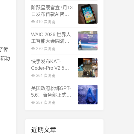
千问增速暴涨近58
倍
阶跃星辰官宣7月13
日发布首款AI智能
体终端：大模型公
419 次浏览
司造手机抢跑
WAIC 2026 世界人
工智能大会圆满闭
幕：多项重磅成果
270 次浏览
了传
发布，上海成为全
创新功
球AI合作新中心
快手发布KAT-
Coder-Pro V2.5：
首个能端到端跑通
264 次浏览
完整工程的国产AI
编程模型
美国政府松绑GPT-
5.6：商务部正式放
行，OpenAI本周全
257 次浏览
面推出
近期文章