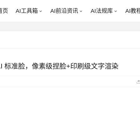
首页
AI工具箱
AI前沿资讯
AI法规库
AI教
告别 AI 标准脸，像素级捏脸+印刷级文字渲染