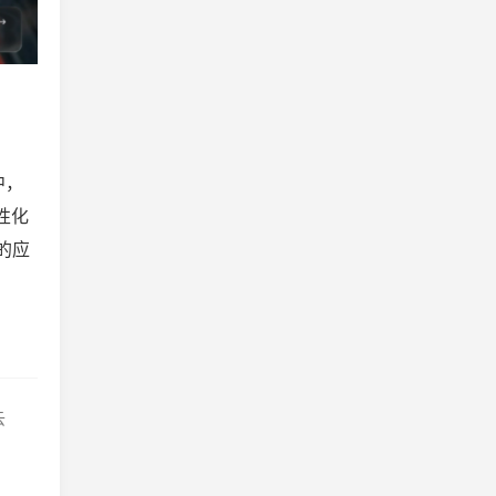
中，
性化
己的应
云