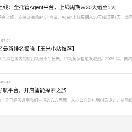
gents上线：全托管Agent平台，上线周期从30天缩至1天
s全托管平台上线，支持Skills和MCP协议，Agent上线周期从30天缩短至1天，
-07-04
具前十名最新排名揭晓【玉米小站推荐】
 工具在国内的应用场景不断拓展，市场竞争也愈发激烈。2025 年，国内 
-05-14
具导航平台，开启智能探索之旅
I工具已经渗透到我们生活的方方面面，从办公自动化到创意设计，从图