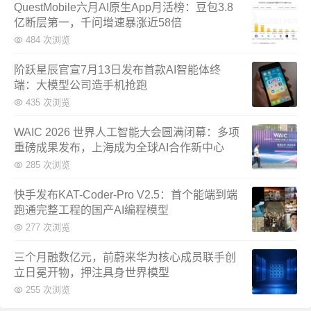
QuestMobile六月AI原生App月活榜：豆包3.8
亿断层第一，千问增速暴涨近58倍
484 次浏览
阶跃星辰官宣7月13日发布首款AI智能体终
端：大模型公司造手机抢跑
435 次浏览
WAIC 2026 世界人工智能大会圆满闭幕：多项
重磅成果发布，上海成为全球AI合作新中心
285 次浏览
快手发布KAT-Coder-Pro V2.5：首个能端到端
跑通完整工程的国产AI编程模型
277 次浏览
三个月融数亿元，前蔚来华为核心成员联手创
立日冕开物，押注具身世界模型
255 次浏览