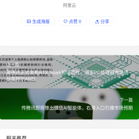
阿里云
生成海报
点赞
0
分享
上一篇
英伟达正式发布RTX Spark超级芯片，进军PC处理器市场挑
战英特尔AMD
下一篇
传腾讯即将推出微信AI智能体，右滑入口引爆市场预期
相关推荐