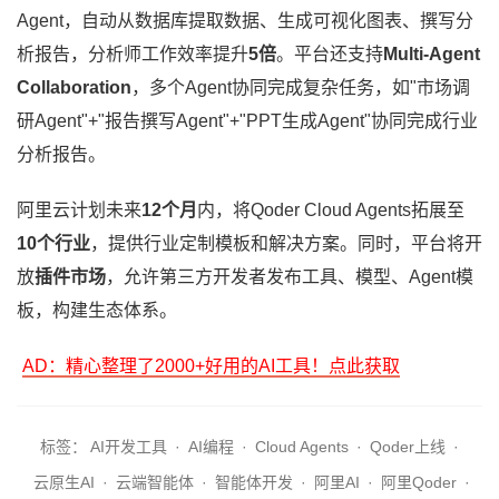
Agent，自动从数据库提取数据、生成可视化图表、撰写分
析报告，分析师工作效率提升
5倍
。平台还支持
Multi-Agent
Collaboration
，多个Agent协同完成复杂任务，如"市场调
研Agent"+"报告撰写Agent"+"PPT生成Agent"协同完成行业
分析报告。
阿里云计划未来
12个月
内，将Qoder Cloud Agents拓展至
10个行业
，提供行业定制模板和解决方案。同时，平台将开
放
插件市场
，允许第三方开发者发布工具、模型、Agent模
板，构建生态体系。
AD：精心整理了2000+好用的AI工具！点此获取
标签：
AI开发工具
·
AI编程
·
Cloud Agents
·
Qoder上线
·
云原生AI
·
云端智能体
·
智能体开发
·
阿里AI
·
阿里Qoder
·