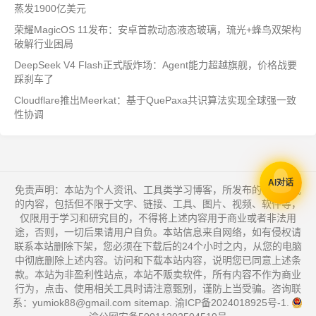
蒸发1900亿美元
荣耀MagicOS 11发布：安卓首款动态液态玻璃，琉光+蜂鸟双架构
破解行业困局
DeepSeek V4 Flash正式版炸场：Agent能力超越旗舰，价格战要
踩刹车了
Cloudflare推出Meerkat：基于QuePaxa共识算法实现全球强一致
性协调
AI对话
免责声明：本站为个人资讯、工具类学习博客，所发布的一切形式
的内容，包括但不限于文字、链接、工具、图片、视频、软件等，
仅限用于学习和研究目的，不得将上述内容用于商业或者非法用
途，否则，一切后果请用户自负。本站信息来自网络，如有侵权请
联系本站删除下架，您必须在下载后的24个小时之内，从您的电脑
中彻底删除上述内容。访问和下载本站内容，说明您已同意上述条
款。本站为非盈利性站点，本站不贩卖软件，所有内容不作为商业
行为，点击、使用相关工具时请注意甄别，谨防上当受骗。咨询联
系：yumiok88@gmail.com
sitemap
.
渝ICP备2024018925号-1
.